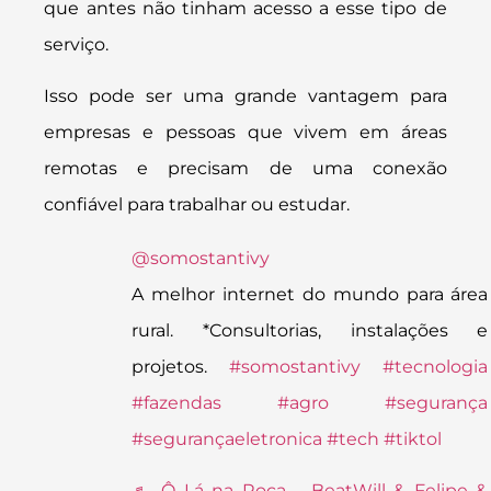
que antes não tinham acesso a esse tipo de
serviço.
Isso pode ser uma grande vantagem para
empresas e pessoas que vivem em áreas
remotas e precisam de uma conexão
confiável para trabalhar ou estudar.
@somostantivy
A melhor internet do mundo para área
rural. *Consultorias, instalações e
projetos.
#somostantivy
#tecnologia
#fazendas
#agro
#segurança
#segurançaeletronica
#tech
#tiktol
♬ Ô Lá na Roça – BeatWill & Felipe &