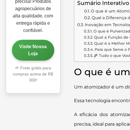
precisa! Produtos
Sumário Interativo
agropecuários de
O que é um Atomi
alta qualidade, com
Qual a Diferença 
entrega rápida e
Inovação em Tecnolog
confiável.
O que é Pulveriza
Qual a Função de
Qual é a Melhor M
Visite Nossa
Para que Serve o P
Loja
🌾 Tudo o que Voc
🌱 Frete grátis para
O que é um
compras acima de R$
300!
Um atomizador é um disp
Essa tecnologia encontra
A eficácia dos atomiza
precisa, ideal para apli