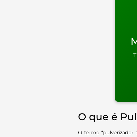
M
T
O que é Pul
O termo “pulverizador 