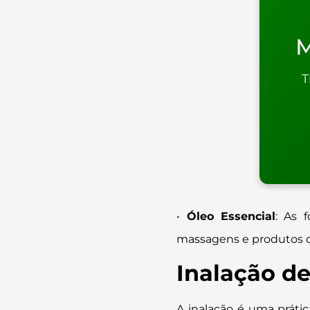
M
T
•
Óleo Essencial
: As f
massagens e produtos d
Inalação de
A inalação é uma prátic