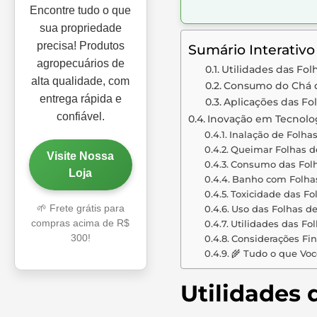
Encontre tudo o que
sua propriedade
precisa! Produtos
Sumário Interativo
agropecuários de
Utilidades das Fol
alta qualidade, com
Consumo do Chá d
entrega rápida e
Aplicações das Fo
confiável.
Inovação em Tecnolo
Inalação de Folhas
Queimar Folhas d
Visite Nossa
Consumo das Folh
Loja
Banho com Folhas
Toxicidade das Fo
🌱 Frete grátis para
Uso das Folhas d
compras acima de R$
Utilidades das Fo
300!
Considerações Fin
🌾 Tudo o que Voc
Utilidades 