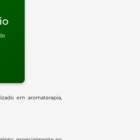
io
de
ilizado em aromaterapia,
calipto, especialmente no