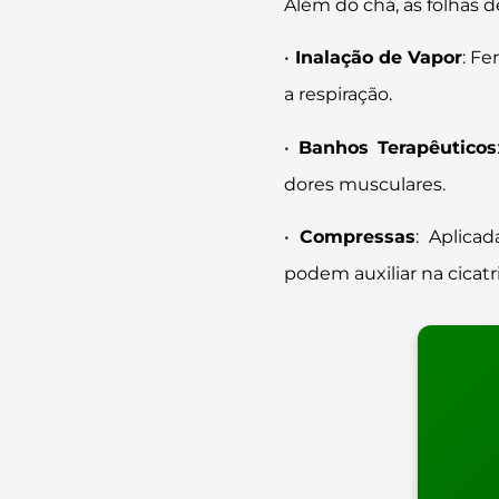
Além do chá, as folhas d
•
Inalação de Vapor
: Fe
a respiração.
•
Banhos Terapêuticos
dores musculares.
•
Compressas
: Aplica
podem auxiliar na cicatr