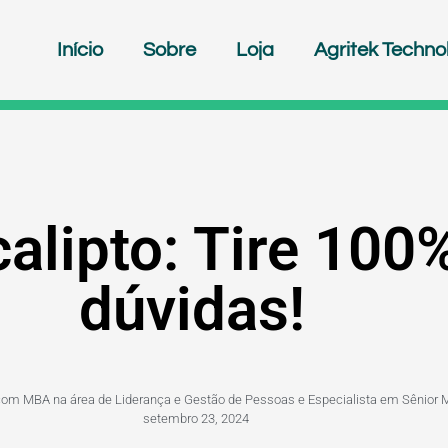
Início
Sobre
Loja
Agritek Techno
alipto: Tire 100
dúvidas!
 com MBA na área de Liderança e Gestão de Pessoas e Especialista em Sênior 
setembro 23, 2024