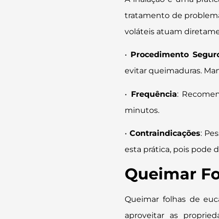
tratamento de problemas
voláteis atuam diretame
•
Procedimento Segur
evitar queimaduras. Man
•
Frequência
: Recomend
minutos.
•
Contraindicações
: Pe
esta prática, pois pode
Queimar Fo
Queimar folhas de euca
aproveitar as proprie