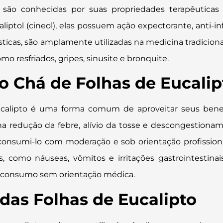
o são conhecidas por suas propriedades terapêuticas
ptol (cineol), elas possuem ação expectorante, anti-inf
sticas, são amplamente utilizadas na medicina tradiciona
omo resfriados, gripes, sinusite e bronquite.
 Chá de Folhas de Eucalip
calipto é uma forma comum de aproveitar seus benefí
 na redução da febre, alívio da tosse e descongestiona
consumi-lo com moderação e sob orientação profission
ais, como náuseas, vômitos e irritações gastrointestinai
o consumo sem orientação médica.
das Folhas de Eucalipto