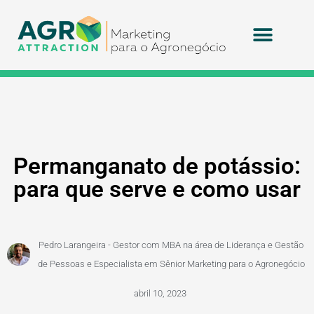
Agritek Technolog
Permanganato de potássio:
para que serve e como usar
Pedro Larangeira - Gestor com MBA na área de Liderança e Gestão
de Pessoas e Especialista em Sênior Marketing para o Agronegócio
abril 10, 2023