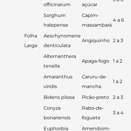
officinarum
açúcar
Sorghum
Capim-
4 a 6
halepense
massambará
Folha
Aeschynomene
Angiquinho
2 a 3
Larga
denticulata
Alternanthera
Apaga-fogo
1 a 2
tenella
Amaranthus
Caruru-de-
1 a 2
viridis
mancha
Bidens pilosa
Picão-preto
2 a 3
Conyza
Rabo-de-
3 a 4
bonariensis
foguete
Euphorbia
Amendoim-