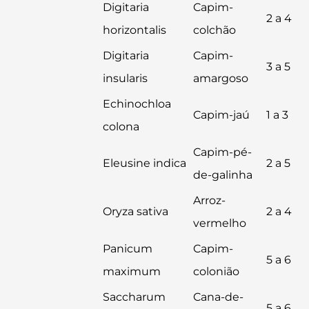
Digitaria
Capim-
2 a 4
horizontalis
colchão
Digitaria
Capim-
3 a 5
insularis
amargoso
Echinochloa
Capim-jaú
1 a 3
colona
Capim-pé-
Eleusine indica
2 a 5
de-galinha
Arroz-
Oryza sativa
2 a 4
vermelho
Panicum
Capim-
5 a 6
maximum
colonião
Saccharum
Cana-de-
5 a 6