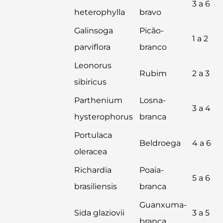
3 a 6
heterophylla
bravo
Galinsoga
Picão-
1 a 2
parviflora
branco
Leonorus
Rubim
2 a 3
sibiricus
Parthenium
Losna-
3 a 4
hysterophorus
branca
Portulaca
Beldroega
4 a 6
oleracea
Richardia
Poaia-
5 a 6
brasiliensis
branca
Guanxuma-
Sida glaziovii
3 a 5
branca