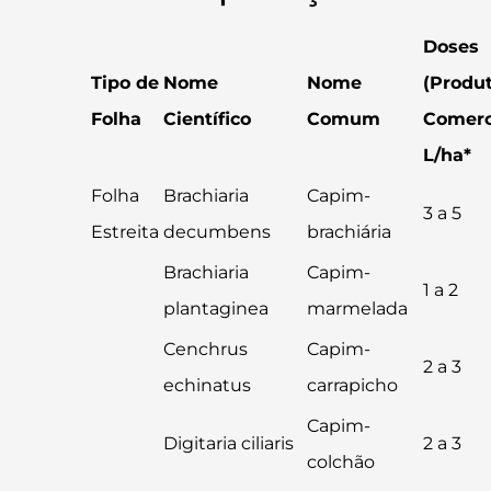
Doses
Tipo de
Nome
Nome
(Produ
Folha
Científico
Comum
Comerc
L/ha*
Folha
Brachiaria
Capim-
3 a 5
Estreita
decumbens
brachiária
Brachiaria
Capim-
1 a 2
plantaginea
marmelada
Cenchrus
Capim-
2 a 3
echinatus
carrapicho
Capim-
Digitaria ciliaris
2 a 3
colchão