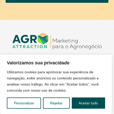
Valorizamos sua privacidade
Utilizamos cookies para aprimorar sua experiência de
navegação, exibir anúncios ou conteúdo personalizado e
ENDEREÇO
analisar nosso tráfego. Ao clicar em “Aceitar todos”, você
Rua Barão de Azevedo Machado, 105 201 B
concorda com nosso uso de cookies.
Pelotas - RS
Personalizar
Rejeitar
Aceitar tudo